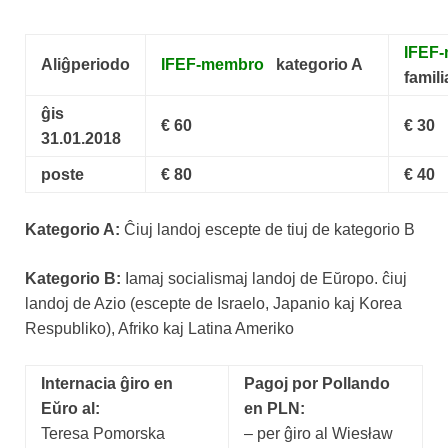
IFEF
Aliĝperiodo
IFEF-membro
kategorio A
famili
ĝis
€ 60
€ 30
31.01.2018
poste
€ 80
€ 40
Kategorio A:
Ĉiuj landoj escepte de tiuj de kategorio B
Kategorio B:
Iamaj socialismaj landoj de Eŭropo. ĉiuj
landoj de Azio (escepte de Israelo, Japanio kaj Korea
Respubliko), Afriko kaj Latina Ameriko
Internacia ĝiro en
Pagoj por Pollando
Eŭro al:
en PLN:
Teresa Pomorska
– per ĝiro al Wiesław