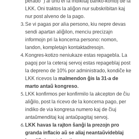
perado” ) al unu el la indikitaj banko-kontoj de la
LKK. Oni traktos la aliĝon nur subskribitan kaj
nur post alveno de la pago.
Se vi pagas por alia persono, kiu nepre devas
sendi apartan aliĝilon, menciu precizajn
informojn pri la koncerna persono: nomon,
landon, kompletajn kontaktadresojn.
Kongres-kotizo neniukaze estas repagebla. La
pagoj por la ceteraj servoj estas repageblaj post
la depreno de 10% por administrado, kondiĉe ke
LKK ricevos la
malmendon ĝis
la 31-a de
marto antaŭ kongreso.
LKK konfirmos per konfirmilo la akcepton de ĉiu
aliĝilo, post la ricevo de la koncerna pago, per
indiko de via kongresa numero kaj de ĉiuj
antaŭmenditaj kaj antaŭpagitaj servoj.
LKK havas la rajton ŝanĝi la prezojn pro
granda inflacio aŭ se aliaj neantaŭvideblaj