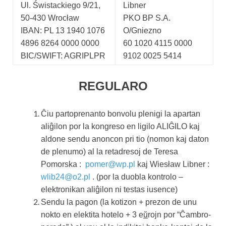
Ul. Świstackiego 9/21,
Libner
50-430 Wrocław
PKO BP S.A.
IBAN: PL 13 1940 1076
O/Gniezno
4896 8264 0000 0000
60 1020 4115 0000
BIC/SWIFT: AGRIPLPR
9102 0025 5414
REGULARO
Ĉiu partoprenanto bonvolu plenigi la apartan
aliĝilon por la kongreso en ligilo ALIĜILO kaj
aldone sendu anoncon pri tio (nomon kaj daton
de plenumo) al la retadresoj de Teresa
Pomorska :
pomer@wp.pl
kaj Wiesław Libner :
wlib24@o2.pl
. (por la duobla kontrolo –
elektronikan aliĝilon ni testas iusence)
Sendu la pagon (la kotizon + prezon de unu
nokto en elektita hotelo + 3 e
ŭ
rojn por “Ĉambro-